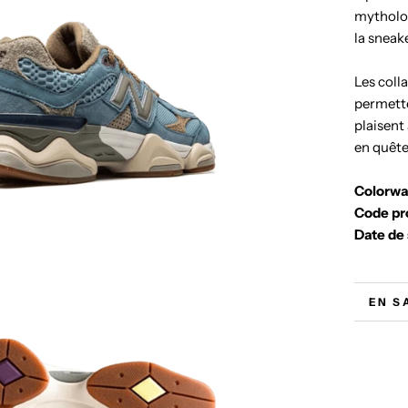
mytholog
la
sneak
Les coll
permette
plaisent
en quête
Colorw
Code pr
Date de 
EN S
VOIR