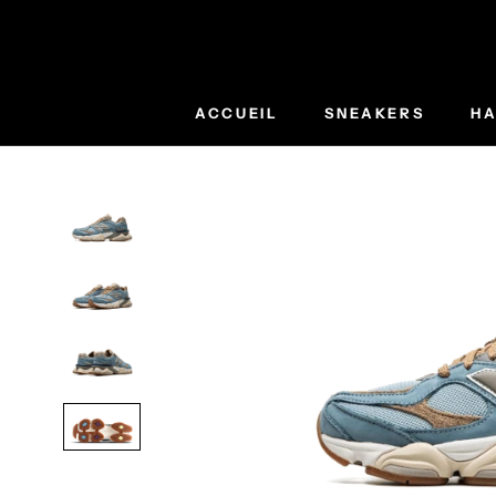
Aller
au
contenu
ACCUEIL
SNEAKERS
HA
ACCUEIL