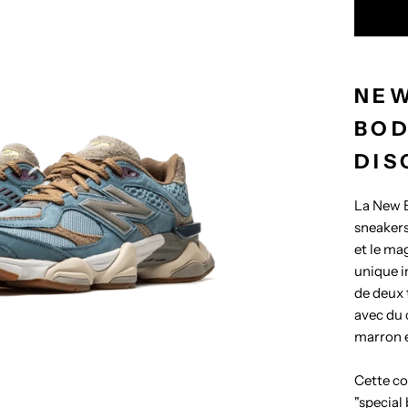
NEW
BOD
DIS
La New 
sneaker
et le ma
unique i
de deux 
avec du 
marron e
Cette co
"special