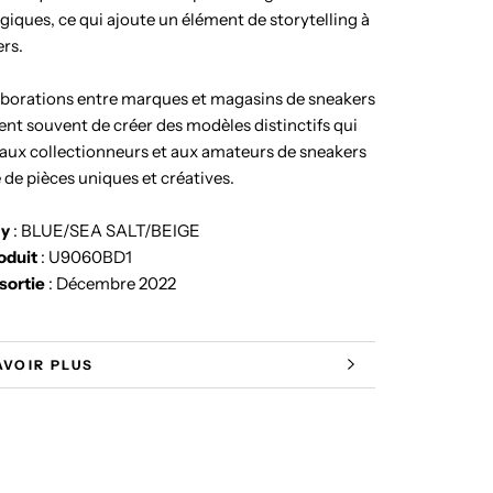
iques, ce qui ajoute un élément de storytelling à
ers
.
aborations entre marques et magasins de sneakers
nt souvent de créer des modèles distinctifs qui
 aux collectionneurs et aux amateurs de sneakers
 de pièces uniques et créatives.
ay
:
BLUE/SEA SALT/BEIGE
oduit
:
U9060BD1
sortie
:
Décembre 2022
AVOIR PLUS
 LES IMAGES