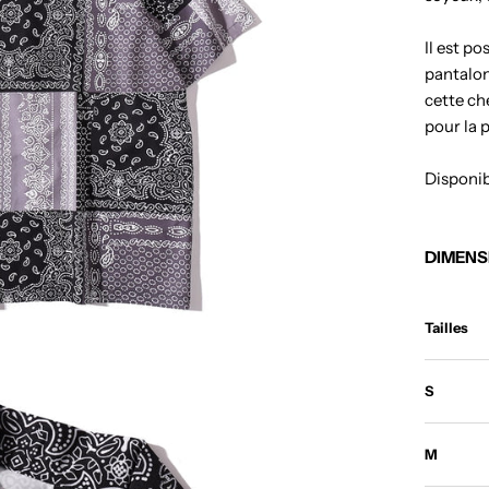
Il est po
pantalon
cette ch
pour la p
Disponibl
DIMENS
Tailles
S
M