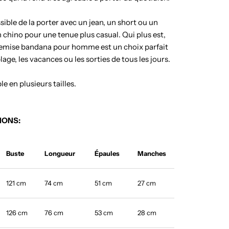
ssible de la porter avec un jean, un short ou un
 chino pour une tenue plus casual. Qui plus est,
emise bandana pour homme est un choix parfait
lage, les vacances ou les sorties de tous les jours.
e en plusieurs tailles.
IONS:
Buste
Longueur
Épaules
Manches
121 cm
74 cm
51 cm
27 cm
126 cm
76 cm
53 cm
28 cm