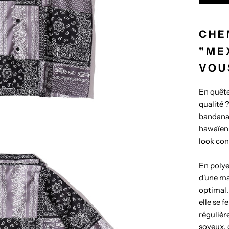
CHE
"ME
VOU
En quête
qualité 
bandana 
hawaïenn
look co
En polye
d'une ma
optimal.
elle se 
régulièr
soyeux, 