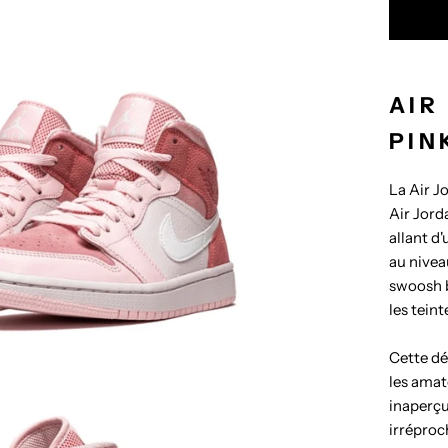
AIR
PIN
La Air J
Air Jord
allant d'
au nivea
swoosh b
les teint
Cette dé
les amat
inaperçu
irréproc