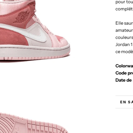
pour tou
compléte
Elle saur
amateurs
couleurs
Jordan 1
ce modè
Colorw
Code pr
Date de 
EN S
VOIR