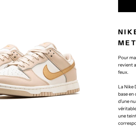
NIK
MET
Pour mar
revient 
feux.
La Nike
base en 
d'une nua
véritabl
une tein
correspo