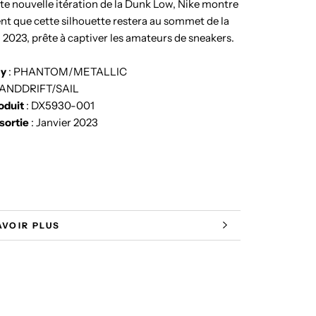
te nouvelle itération de la Dunk Low, Nike montre
nt que cette silhouette restera au sommet de la
 2023, prête à captiver les amateurs de sneakers.
ay
:
PHANTOM/METALLIC
ANDDRIFT/SAIL
oduit
:
DX5930-001
sortie
:
Janvier 2023
AVOIR PLUS
 LES IMAGES