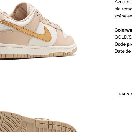
Avec cet
claireme
scène en
Colorw
GOLD/S
Code pr
Date de 
EN S
VOIR