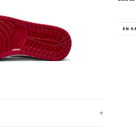
EN S
VOIR