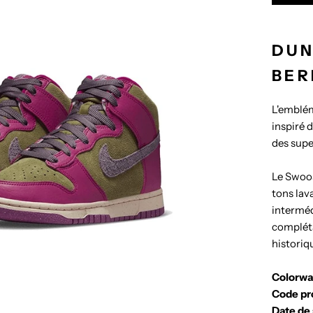
DUN
BER
L'emblém
inspiré 
des supe
Le Swoos
tons lav
intermédi
compléta
historiq
Colorw
Code pr
Date de 