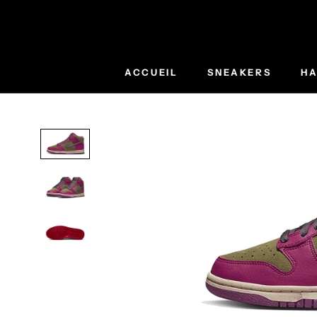
Aller
au
contenu
ACCUEIL
SNEAKERS
HA
ACCUEIL