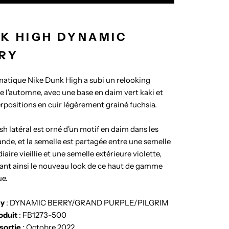
K HIGH DYNAMIC
RY
atique Nike Dunk High a subi un relooking
de l'automne, avec une base en daim vert kaki et
rpositions en cuir légèrement grainé fuchsia.
h latéral est orné d'un motif en daim dans les
ande, et la semelle est partagée entre une semelle
aire vieillie et une semelle extérieure violette,
nt ainsi le nouveau look de ce haut de gamme
ue.
ay
: DYNAMIC BERRY/GRAND PURPLE/PILGRIM
oduit
: FB1273-500
sortie
: Octobre 2022